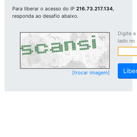
Para liberar o acesso
do IP
216.73.217.134
,
responda ao desafio abaixo.
Digite 
lado no
[trocar imagem]