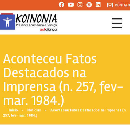
CONTATO
Abrir a barra de ferramentas
KOINONIA
Presença Ecumênica e Serviço
Aconteceu Fatos
Destacados na
Imprensa (n. 257, fev-
mar. 1984.)
Início
»
Notícias
»
Aconteceu Fatos Destacados na Imprensa (n.
257, fev- mar. 1984.)