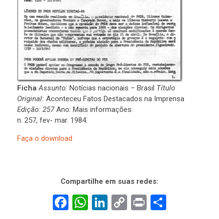
t
a
c
a
d
o
s
n
Ficha
Assunto:
Notícias nacionais – Brasil
Título
a
Original:
Aconteceu Fatos Destacados na Imprensa
I
Edição: 257
Ano: Mais informações:
m
n. 257, fev- mar. 1984.
p
Faça o download
r
e
n
s
Compartilhe em suas redes:
a
F
W
Li
C
Pr
S
(
n
a
h
n
o
in
h