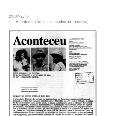
A
29/07/2016
c
Aconteceu (fatos destacados na imprensa)
o
n
t
e
c
e
u
F
a
t
o
s
D
e
s