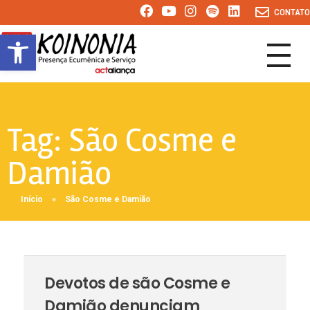
CONTATO
Abrir a barra de ferramentas
KOINONIA
Presença Ecumênica e Serviço
Tag:
São Cosme e
Damião
Início
»
São Cosme e Damião
Devotos de são Cosme e
Damião denunciam