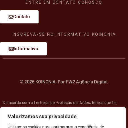
ENTRE EM CONTATO CONOSCO
Contato
INSCREVA-SE NO INFORMATIVO KOINONIA
Informativo
© 2026 KOINONIA. Por FW2 Agência Digital.
De acordo com a Lei Geral de Proteção de Dados, temos que ter
a regulação de preferências de cookies na entrada do site e a
apresentação da Política de Privacidade.
Valorizamos sua privacidade
Utilizamos cookies para aprimorar sua experiência de